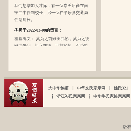
我们想增加人才库，有一位岑氏后裔在南
时候，又遇上文化大革命的浪潮，可能是
宁二中任副校长，另一位在平乐县交通局
文化大革命复杂的氛围和我俩兄妹当时还
任副局长。
小的缘故吧，爸爸（岑国玉）一直守口如
瓶，极少对我们兄妹俩谈起他的身世和爷
岑勇于2022-03-08的留言：
爷的事情，甚至我妈妈都不知道一丁点。
祖墓碑文： 莫为之前雖美弗彰，莫为之後
再后来，我爸爸有一天突然得了急病，很
雖盛传我，祖之前後，世襲於朝，而受爵
快就离我们而去了。我现在只有了解到爷
者，其历有可纪矣。 一始祖岑公諱彭。汉
爷（岑定伍）有一个兄长，在逃难时失散
马功劳擢授廷行大将军乃湖广襄汉南阳始
了（名字不详），之后爷爷就做起了生
镇也。 一始祖岑公諱世铿。擢授怀远大将
岑厚霖于2021-11-18的留言：
意，并雇佣了工人协作 他，听说爷爷的生
军乃溪洞镇也。 一始祖岑公諱永珍。擢授
意还做得不错（当时那个时代，我爷爷属
自从19年我爸过身之后，我就一直没怎么
盟威大将军亦溪洞复镇也。 一始祖岑公諱
于榨取贫下中农的血汗，走资本主义道
接触岑氏宗亲的事和东西。今天忽然好想
伯颜。擢授田州中顺大夫试也。 一始祖岑
大中华族谱
┆
中华文氏宗亲网
┆
姓氏321
路，政治身份不良，是要受到批斗和坐牢
我爸，点开了他的微信头像，看到朋友
公諱永泰。擢授恩州奉训大夫试也。 一始
┆
浙江岑氏宗亲网
┆
中华牛氏家族宗亲网
的）。不知自己在有生之年，能否找到一
圈，发现了这个宗亲网的链接，就进来看
祖岑公諱辉。擢授岜鈴汎官总司守也。 一
点点的线索否？愿上天给我一点希望，也
看。我想说 是，家里还有很多我爸当时收
始祖岑諱光裕。为国亡身，蒙上宪不忍昧
岑延旺于2022-10-27的留言：
愿能从岑氏宗亲网里能得到一点点的线
集什么关于族谱的资料。不知道有没有人
功臣，柱碑立祠，以祀之留後。仲述分住
湖南永州江华岭东一带散布着岑氏，因为
索。万分感谢！！
需要？希望能对大家有用，不用放在家里
于此，只克全後裔分为五枝，有孙国泰初
文革时期族谱被毁，但是按照广西西林字
蒙尘。
版权
头门庭，继後子孙荣昌。皆由祖德流芳，