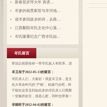
新春贺岁拜大年 寅虎…
岑参的籍贯家世与岑河地…
读岑参回故乡的诗，从路…
江西鄱阳岑氏文化中心落…
岑氏隆重纪念广西岑氏始…
岑延旺于2022-10-27的留言：
湖南永州江华岭东一带散布着岑氏，因为
文革时期族谱被毁，但是按照广西西林字
岑氏留言
辈排序，不知道我们是哪里来的了，老一
辈说以前跟桂岭一带岑氏族人有联系，进
入21世纪后，没联系了……有没有人考证
岑卫东于2022-05-13的留言：
一下。
岑氏亲人们，大家好！我是岑卫东，是文
化大革命时代的“产物”。机缘巧合吧，终
于能在这里见到如此多的岑氏亲人们围聚
一堂畅所欲言，很是心慰，同时也带着一
丝丝的遗憾！因为我还未出生时，爷爷
岑炳旺于2022-04-02的留言：
（岑定伍）就不在世了，后来妈妈生我的