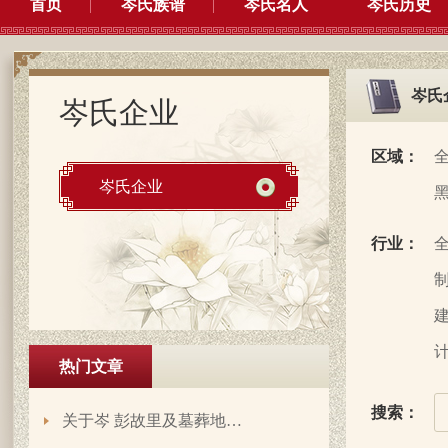
首页
岑氏族谱
岑氏名人
岑氏历史
岑氏
岑氏企业
区域：
岑氏企业
行业：
制
建
计
热门文章
搜索：
关于岑 彭故里及墓葬地…