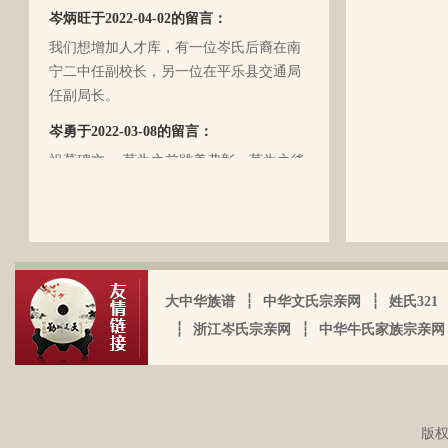
岑炳旺于2022-04-02的留言：
（岑定伍）就不在世了，后来妈妈生我的
我们想增加人才库，有一位岑氏后裔在南
时候，又遇上文化大革命的浪潮，可能是
宁二中任副校长，另一位在平乐县交通局
文化大革命复杂的氛围和我俩兄妹当时还
任副局长。
小的缘故吧，爸爸（岑国玉）一直守口如
瓶，极少对我们兄妹俩谈起他的身世和爷
岑勇于2022-03-08的留言：
爷的事情，甚至我妈妈都不知道一丁点。
祖墓碑文： 莫为之前雖美弗彰，莫为之後
再后来，我爸爸有一天突然得了急病，很
雖盛传我，祖之前後，世襲於朝，而受爵
快就离我们而去了。我现在只有了解到爷
者，其历有可纪矣。 一始祖岑公諱彭。汉
爷（岑定伍）有一个兄长，在逃难时失散
马功劳擢授廷行大将军乃湖广襄汉南阳始
了（名字不详），之后爷爷就做起了生
镇也。 一始祖岑公諱世铿。擢授怀远大将
岑厚霖于2021-11-18的留言：
意，并雇佣了工人协作 他，听说爷爷的生
军乃溪洞镇也。 一始祖岑公諱永珍。擢授
意还做得不错（当时那个时代，我爷爷属
自从19年我爸过身之后，我就一直没怎么
盟威大将军亦溪洞复镇也。 一始祖岑公諱
大中华族谱
┆
中华文氏宗亲网
┆
姓氏321
于榨取贫下中农的血汗，走资本主义道
接触岑氏宗亲的事和东西。今天忽然好想
伯颜。擢授田州中顺大夫试也。 一始祖岑
┆
浙江岑氏宗亲网
┆
中华牛氏家族宗亲网
路，政治身份不良，是要受到批斗和坐牢
我爸，点开了他的微信头像，看到朋友
公諱永泰。擢授恩州奉训大夫试也。 一始
的）。不知自己在有生之年，能否找到一
圈，发现了这个宗亲网的链接，就进来看
祖岑公諱辉。擢授岜鈴汎官总司守也。 一
点点的线索否？愿上天给我一点希望，也
看。我想说 是，家里还有很多我爸当时收
始祖岑諱光裕。为国亡身，蒙上宪不忍昧
岑延旺于2022-10-27的留言：
愿能从岑氏宗亲网里能得到一点点的线
集什么关于族谱的资料。不知道有没有人
功臣，柱碑立祠，以祀之留後。仲述分住
湖南永州江华岭东一带散布着岑氏，因为
索。万分感谢！！
版权
需要？希望能对大家有用，不用放在家里
于此，只克全後裔分为五枝，有孙国泰初