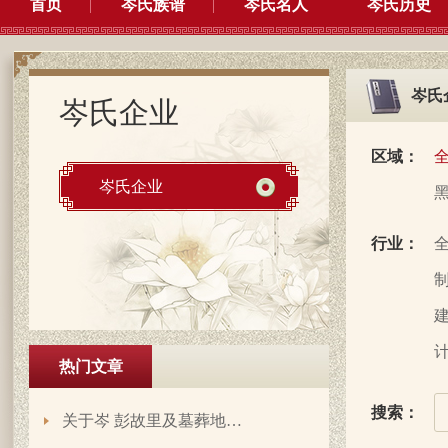
首页
岑氏族谱
岑氏名人
岑氏历史
岑氏
岑氏企业
区域：
岑氏企业
行业：
制
建
计
热门文章
搜索：
关于岑 彭故里及墓葬地…