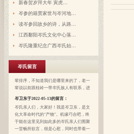
新春贺岁拜大年 寅虎…
岑参的籍贯家世与岑河地…
读岑参回故乡的诗，从路…
江西鄱阳岑氏文化中心落…
岑氏隆重纪念广西岑氏始…
岑延旺于2022-10-27的留言：
湖南永州江华岭东一带散布着岑氏，因为
岑氏留言
文革时期族谱被毁，但是按照广西西林字
辈排序，不知道我们是哪里来的了，老一
辈说以前跟桂岭一带岑氏族人有联系，进
入21世纪后，没联系了……有没有人考证
岑卫东于2022-05-13的留言：
一下。
岑氏亲人们，大家好！我是岑卫东，是文
化大革命时代的“产物”。机缘巧合吧，终
于能在这里见到如此多的岑氏亲人们围聚
一堂畅所欲言，很是心慰，同时也带着一
丝丝的遗憾！因为我还未出生时，爷爷