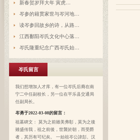
新春贺岁拜大年 寅虎…
文革时期族谱被毁，但是按照广西西林字
岑参的籍贯家世与岑河地…
辈排序，不知道我们是哪里来的了，老一
辈说以前跟桂岭一带岑氏族人有联系，进
读岑参回故乡的诗，从路…
入21世纪后，没联系了……有没有人考证
岑卫东于2022-05-13的留言：
江西鄱阳岑氏文化中心落…
一下。
岑氏亲人们，大家好！我是岑卫东，是文
岑氏隆重纪念广西岑氏始…
化大革命时代的“产物”。机缘巧合吧，终
于能在这里见到如此多的岑氏亲人们围聚
一堂畅所欲言，很是心慰，同时也带着一
岑氏留言
丝丝的遗憾！因为我还未出生时，爷爷
岑炳旺于2022-04-02的留言：
（岑定伍）就不在世了，后来妈妈生我的
我们想增加人才库，有一位岑氏后裔在南
时候，又遇上文化大革命的浪潮，可能是
宁二中任副校长，另一位在平乐县交通局
文化大革命复杂的氛围和我俩兄妹当时还
任副局长。
小的缘故吧，爸爸（岑国玉）一直守口如
瓶，极少对我们兄妹俩谈起他的身世和爷
岑勇于2022-03-08的留言：
爷的事情，甚至我妈妈都不知道一丁点。
祖墓碑文： 莫为之前雖美弗彰，莫为之後
再后来，我爸爸有一天突然得了急病，很
雖盛传我，祖之前後，世襲於朝，而受爵
快就离我们而去了。我现在只有了解到爷
者，其历有可纪矣。 一始祖岑公諱彭。汉
爷（岑定伍）有一个兄长，在逃难时失散