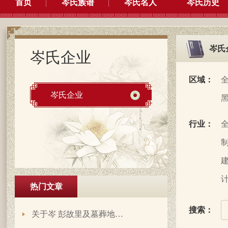
首页
岑氏族谱
岑氏名人
岑氏历史
岑氏
岑氏企业
区域：
岑氏企业
行业：
制
建
计
热门文章
搜索：
岑延旺于2022-10-27的留言：
关于岑 彭故里及墓葬地…
湖南永州江华岭东一带散布着岑氏，因为