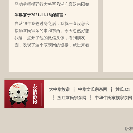
马功劳擢授廷行大将军乃湖广襄汉南阳始
了（名字不详），之后爷爷就做起了生
镇也。 一始祖岑公諱世铿。擢授怀远大将
岑厚霖于2021-11-18的留言：
意，并雇佣了工人协作 他，听说爷爷的生
军乃溪洞镇也。 一始祖岑公諱永珍。擢授
意还做得不错（当时那个时代，我爷爷属
自从19年我爸过身之后，我就一直没怎么
盟威大将军亦溪洞复镇也。 一始祖岑公諱
于榨取贫下中农的血汗，走资本主义道
接触岑氏宗亲的事和东西。今天忽然好想
伯颜。擢授田州中顺大夫试也。 一始祖岑
路，政治身份不良，是要受到批斗和坐牢
我爸，点开了他的微信头像，看到朋友
公諱永泰。擢授恩州奉训大夫试也。 一始
的）。不知自己在有生之年，能否找到一
圈，发现了这个宗亲网的链接，就进来看
祖岑公諱辉。擢授岜鈴汎官总司守也。 一
点点的线索否？愿上天给我一点希望，也
看。我想说 是，家里还有很多我爸当时收
始祖岑諱光裕。为国亡身，蒙上宪不忍昧
岑延旺于2022-10-27的留言：
愿能从岑氏宗亲网里能得到一点点的线
集什么关于族谱的资料。不知道有没有人
功臣，柱碑立祠，以祀之留後。仲述分住
湖南永州江华岭东一带散布着岑氏，因为
索。万分感谢！！
需要？希望能对大家有用，不用放在家里
于此，只克全後裔分为五枝，有孙国泰初
文革时期族谱被毁，但是按照广西西林字
蒙尘。
头门庭，继後子孙荣昌。皆由祖德流芳，
辈排序，不知道我们是哪里来的了，老一
以及於今孙等，歆潜恐夫特著表於，兹以
辈说以前跟桂岭一带岑氏族人有联系，进
头不忘之意耳。
大中华族谱
┆
中华文氏宗亲网
┆
姓氏321
入21世纪后，没联系了……有没有人考证
岑卫东于2022-05-13的留言：
一下。
┆
浙江岑氏宗亲网
┆
中华牛氏家族宗亲网
岑氏亲人们，大家好！我是岑卫东，是文
化大革命时代的“产物”。机缘巧合吧，终
于能在这里见到如此多的岑氏亲人们围聚
一堂畅所欲言，很是心慰，同时也带着一
版权
丝丝的遗憾！因为我还未出生时，爷爷