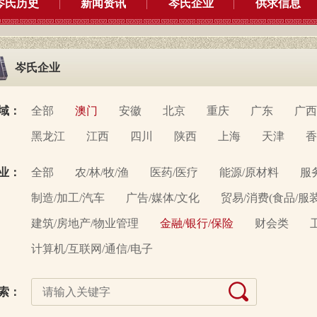
岑氏历史
新闻资讯
岑氏企业
供求信息
岑氏企业
域：
全部
澳门
安徽
北京
重庆
广东
广西
黑龙江
江西
四川
陕西
上海
天津
香
业：
全部
农/林/牧/渔
医药/医疗
能源/原材料
服
制造/加工/汽车
广告/媒体/文化
贸易/消费(食品/服
建筑/房地产/物业管理
金融/银行/保险
财会类
计算机/互联网/通信/电子
索：