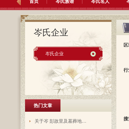
首页
岑氏族谱
岑氏名人
岑氏企业
区
岑氏企业
行
热门文章
搜
关于岑 彭故里及墓葬地…
岑延旺于2022-10-27的留言：