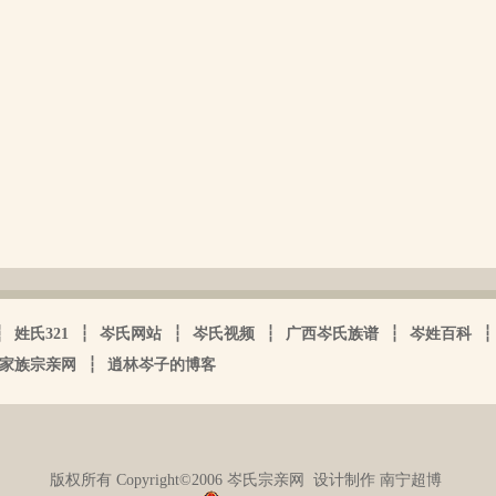
┆
姓氏321
┆
岑氏网站
┆
岑氏视频
┆
广西岑氏族谱
┆
岑姓百科
┆
家族宗亲网
┆
逍林岑子的博客
版权所有 Copyright©2006 岑氏宗亲网
设计制作 南宁超博