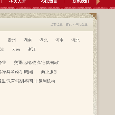
岑氏人才
岑氏留言
联系我们
当前位置：
首页
>
岑氏企业
贵州
湖南
湖北
河南
河北
港
云南
浙江
务业
交通/运输/物流/仓储/邮政
装/家具等)/家用电器
商业服务
卫生/教育/培训/科研/非赢利机构