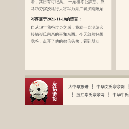
爷（岑定伍）有一个兄长，在逃难时失散
马功劳擢授廷行大将军乃湖广襄汉南阳始
了（名字不详），之后爷爷就做起了生
镇也。 一始祖岑公諱世铿。擢授怀远大将
岑厚霖于2021-11-18的留言：
意，并雇佣了工人协作 他，听说爷爷的生
军乃溪洞镇也。 一始祖岑公諱永珍。擢授
意还做得不错（当时那个时代，我爷爷属
自从19年我爸过身之后，我就一直没怎么
盟威大将军亦溪洞复镇也。 一始祖岑公諱
于榨取贫下中农的血汗，走资本主义道
接触岑氏宗亲的事和东西。今天忽然好想
伯颜。擢授田州中顺大夫试也。 一始祖岑
路，政治身份不良，是要受到批斗和坐牢
我爸，点开了他的微信头像，看到朋友
公諱永泰。擢授恩州奉训大夫试也。 一始
的）。不知自己在有生之年，能否找到一
圈，发现了这个宗亲网的链接，就进来看
祖岑公諱辉。擢授岜鈴汎官总司守也。 一
点点的线索否？愿上天给我一点希望，也
看。我想说 是，家里还有很多我爸当时收
始祖岑諱光裕。为国亡身，蒙上宪不忍昧
岑延旺于2022-10-27的留言：
愿能从岑氏宗亲网里能得到一点点的线
集什么关于族谱的资料。不知道有没有人
功臣，柱碑立祠，以祀之留後。仲述分住
湖南永州江华岭东一带散布着岑氏，因为
索。万分感谢！！
需要？希望能对大家有用，不用放在家里
于此，只克全後裔分为五枝，有孙国泰初
文革时期族谱被毁，但是按照广西西林字
蒙尘。
头门庭，继後子孙荣昌。皆由祖德流芳，
辈排序，不知道我们是哪里来的了，老一
以及於今孙等，歆潜恐夫特著表於，兹以
辈说以前跟桂岭一带岑氏族人有联系，进
大中华族谱
┆
中华文氏宗亲网
头不忘之意耳。
入21世纪后，没联系了……有没有人考证
┆
浙江岑氏宗亲网
┆
中华牛氏
岑卫东于2022-05-13的留言：
一下。
岑氏亲人们，大家好！我是岑卫东，是文
化大革命时代的“产物”。机缘巧合吧，终
于能在这里见到如此多的岑氏亲人们围聚
一堂畅所欲言，很是心慰，同时也带着一