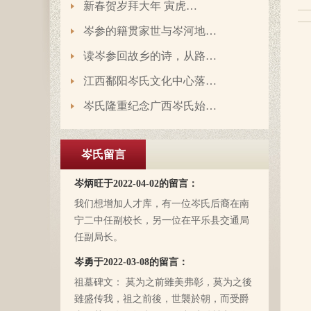
新春贺岁拜大年 寅虎…
湖南永州江华岭东一带散布着岑氏，因为
文革时期族谱被毁，但是按照广西西林字
岑参的籍贯家世与岑河地…
辈排序，不知道我们是哪里来的了，老一
读岑参回故乡的诗，从路…
辈说以前跟桂岭一带岑氏族人有联系，进
入21世纪后，没联系了……有没有人考证
江西鄱阳岑氏文化中心落…
岑卫东于2022-05-13的留言：
一下。
岑氏亲人们，大家好！我是岑卫东，是文
岑氏隆重纪念广西岑氏始…
化大革命时代的“产物”。机缘巧合吧，终
于能在这里见到如此多的岑氏亲人们围聚
一堂畅所欲言，很是心慰，同时也带着一
岑氏留言
丝丝的遗憾！因为我还未出生时，爷爷
岑炳旺于2022-04-02的留言：
（岑定伍）就不在世了，后来妈妈生我的
我们想增加人才库，有一位岑氏后裔在南
时候，又遇上文化大革命的浪潮，可能是
宁二中任副校长，另一位在平乐县交通局
文化大革命复杂的氛围和我俩兄妹当时还
任副局长。
小的缘故吧，爸爸（岑国玉）一直守口如
瓶，极少对我们兄妹俩谈起他的身世和爷
岑勇于2022-03-08的留言：
爷的事情，甚至我妈妈都不知道一丁点。
祖墓碑文： 莫为之前雖美弗彰，莫为之後
再后来，我爸爸有一天突然得了急病，很
雖盛传我，祖之前後，世襲於朝，而受爵
快就离我们而去了。我现在只有了解到爷
者，其历有可纪矣。 一始祖岑公諱彭。汉