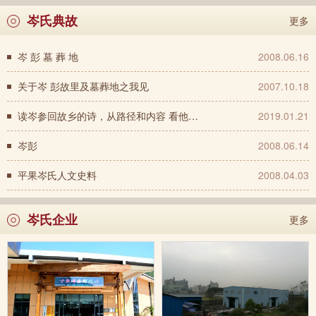
岑氏典故
更多
岑 彭 墓 葬 地
2008.06.16
关于岑 彭故里及墓葬地之我见
2007.10.18
读岑参回故乡的诗，从路径和内容 看他的出身和思想
2019.01.21
岑彭
2008.06.14
平果岑氏人文史料
2008.04.03
岑氏企业
更多