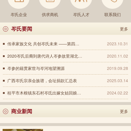
岑氏企业
供求商机
岑氏人才
联系我们
岑氏要闻
更多
传承家族文化 共创岑氏未来 ——第四届广西岑氏宗亲会代表大会的报道
2023.10.31
2020岑氏后裔到唐代诗人岑参故里湖北荆州岑河镇 参与了土地无偿转让交接并见证合同签署
2020.11.02
岑参的籍贯家世与岑河地望溯源
2019.09.28
广西岑氏宗亲会族谱，会址捐款汇总表
2025.03.14
桂平市木根镇东石村岑氐出嫁女姑回娘家2024年春节团拜活动
2024.02.22
商业新闻
更多