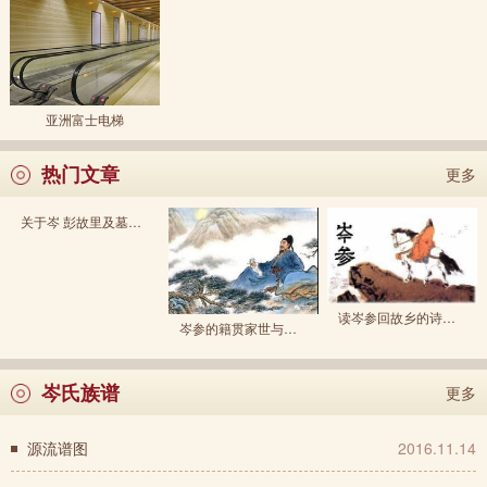
亚洲富士电梯
热门文章
更多
关于岑 彭故里及墓葬地之我见
读岑参回故乡的诗，从路径和内容 看他的出身和思想
岑参的籍贯家世与岑河地望溯源
岑氏族谱
更多
源流谱图
2016.11.14