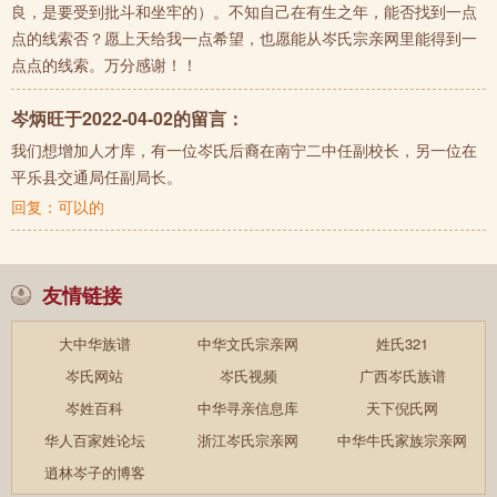
良，是要受到批斗和坐牢的）。不知自己在有生之年，能否找到一点
点的线索否？愿上天给我一点希望，也愿能从岑氏宗亲网里能得到一
点点的线索。万分感谢！！
岑炳旺于2022-04-02的留言：
我们想增加人才库，有一位岑氏后裔在南宁二中任副校长，另一位在
平乐县交通局任副局长。
回复：
可以的
友情链接
大中华族谱
中华文氏宗亲网
姓氏321
岑氏网站
岑氏视频
广西岑氏族谱
岑姓百科
中华寻亲信息库
天下倪氏网
华人百家姓论坛
浙江岑氏宗亲网
中华牛氏家族宗亲网
逍林岑子的博客