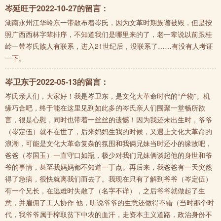
岑延旺于2022-10-27的留言：
湖南永州江华岭东一带散布着岑氏，因为文革时期族谱被毁，但是按
照广西西林字辈排序，不知道我们是哪里来的了，老一辈说以前跟桂
岭一带岑氏族人有联系，进入21世纪后，没联系了……有没有人考证
一下。
岑卫东于2022-05-13的留言：
岑氏亲人们，大家好！我是岑卫东，是文化大革命时代的“产物”。机
缘巧合吧，终于能在这里见到如此多的岑氏亲人们围聚一堂畅所欲
言，很是心慰，同时也带着一丝丝的遗憾！因为我还未出生时，爷爷
（岑定伍）就不在世了，后来妈妈生我的时候，又遇上文化大革命的
浪潮，可能是文化大革命复杂的氛围和我俩兄妹当时还小的缘故吧，
爸爸（岑国玉）一直守口如瓶，极少对我们兄妹俩谈起他的身世和爷
爷的事情，甚至我妈妈都不知道一丁点。再后来，我爸爸有一天突然
得了急病，很快就离我们而去了。我现在只有了解到爷爷（岑定伍）
有一个兄长，在逃难时失散了（名字不详），之后爷爷就做起了生
意，并雇佣了工人协作 他，听说爷爷的生意还做得不错（当时那个时
代，我爷爷属于榨取贫下中农的血汗，走资本主义道路，政治身份不