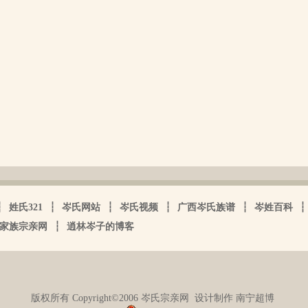
┆
姓氏321
┆
岑氏网站
┆
岑氏视频
┆
广西岑氏族谱
┆
岑姓百科
┆
家族宗亲网
┆
逍林岑子的博客
版权所有 Copyright©2006 岑氏宗亲网
设计制作 南宁超博