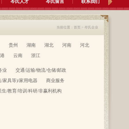
岑氏人才
岑氏留言
联系我们
当前位置：
首页
>
岑氏企业
贵州
湖南
湖北
河南
河北
港
云南
浙江
务业
交通/运输/物流/仓储/邮政
装/家具等)/家用电器
商业服务
卫生/教育/培训/科研/非赢利机构