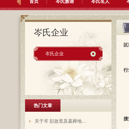
首页
岑氏族谱
岑氏名人
岑氏企业
区
岑氏企业
行
热门文章
搜
关于岑 彭故里及墓葬地…