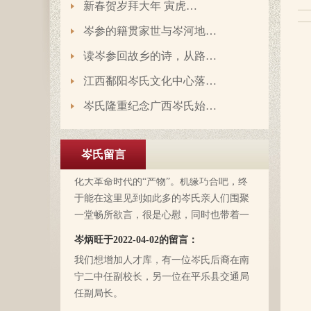
新春贺岁拜大年 寅虎…
岑参的籍贯家世与岑河地…
岑延旺于2022-10-27的留言：
读岑参回故乡的诗，从路…
湖南永州江华岭东一带散布着岑氏，因为
文革时期族谱被毁，但是按照广西西林字
江西鄱阳岑氏文化中心落…
辈排序，不知道我们是哪里来的了，老一
岑氏隆重纪念广西岑氏始…
辈说以前跟桂岭一带岑氏族人有联系，进
入21世纪后，没联系了……有没有人考证
岑卫东于2022-05-13的留言：
一下。
岑氏留言
岑氏亲人们，大家好！我是岑卫东，是文
化大革命时代的“产物”。机缘巧合吧，终
于能在这里见到如此多的岑氏亲人们围聚
一堂畅所欲言，很是心慰，同时也带着一
丝丝的遗憾！因为我还未出生时，爷爷
岑炳旺于2022-04-02的留言：
（岑定伍）就不在世了，后来妈妈生我的
我们想增加人才库，有一位岑氏后裔在南
时候，又遇上文化大革命的浪潮，可能是
宁二中任副校长，另一位在平乐县交通局
文化大革命复杂的氛围和我俩兄妹当时还
任副局长。
小的缘故吧，爸爸（岑国玉）一直守口如
瓶，极少对我们兄妹俩谈起他的身世和爷