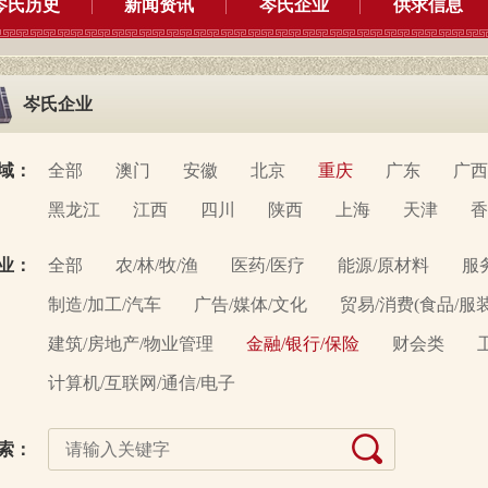
岑氏历史
新闻资讯
岑氏企业
供求信息
岑氏企业
域：
全部
澳门
安徽
北京
重庆
广东
广西
黑龙江
江西
四川
陕西
上海
天津
香
业：
全部
农/林/牧/渔
医药/医疗
能源/原材料
服
制造/加工/汽车
广告/媒体/文化
贸易/消费(食品/服
建筑/房地产/物业管理
金融/银行/保险
财会类
计算机/互联网/通信/电子
索：