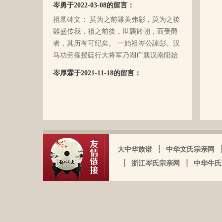
岑勇于2022-03-08的留言：
爷的事情，甚至我妈妈都不知道一丁点。
祖墓碑文： 莫为之前雖美弗彰，莫为之後
再后来，我爸爸有一天突然得了急病，很
雖盛传我，祖之前後，世襲於朝，而受爵
快就离我们而去了。我现在只有了解到爷
者，其历有可纪矣。 一始祖岑公諱彭。汉
爷（岑定伍）有一个兄长，在逃难时失散
马功劳擢授廷行大将军乃湖广襄汉南阳始
了（名字不详），之后爷爷就做起了生
镇也。 一始祖岑公諱世铿。擢授怀远大将
岑厚霖于2021-11-18的留言：
意，并雇佣了工人协作 他，听说爷爷的生
军乃溪洞镇也。 一始祖岑公諱永珍。擢授
意还做得不错（当时那个时代，我爷爷属
自从19年我爸过身之后，我就一直没怎么
盟威大将军亦溪洞复镇也。 一始祖岑公諱
于榨取贫下中农的血汗，走资本主义道
接触岑氏宗亲的事和东西。今天忽然好想
伯颜。擢授田州中顺大夫试也。 一始祖岑
路，政治身份不良，是要受到批斗和坐牢
我爸，点开了他的微信头像，看到朋友
公諱永泰。擢授恩州奉训大夫试也。 一始
的）。不知自己在有生之年，能否找到一
圈，发现了这个宗亲网的链接，就进来看
祖岑公諱辉。擢授岜鈴汎官总司守也。 一
点点的线索否？愿上天给我一点希望，也
看。我想说 是，家里还有很多我爸当时收
始祖岑諱光裕。为国亡身，蒙上宪不忍昧
岑延旺于2022-10-27的留言：
愿能从岑氏宗亲网里能得到一点点的线
集什么关于族谱的资料。不知道有没有人
功臣，柱碑立祠，以祀之留後。仲述分住
大中华族谱
┆
中华文氏宗亲网
湖南永州江华岭东一带散布着岑氏，因为
索。万分感谢！！
需要？希望能对大家有用，不用放在家里
于此，只克全後裔分为五枝，有孙国泰初
文革时期族谱被毁，但是按照广西西林字
┆
浙江岑氏宗亲网
┆
中华牛氏
蒙尘。
头门庭，继後子孙荣昌。皆由祖德流芳，
辈排序，不知道我们是哪里来的了，老一
以及於今孙等，歆潜恐夫特著表於，兹以
辈说以前跟桂岭一带岑氏族人有联系，进
头不忘之意耳。
入21世纪后，没联系了……有没有人考证
岑卫东于2022-05-13的留言：
一下。
岑氏亲人们，大家好！我是岑卫东，是文