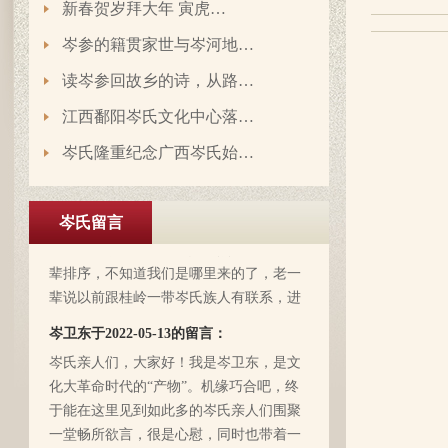
新春贺岁拜大年 寅虎…
岑参的籍贯家世与岑河地…
读岑参回故乡的诗，从路…
江西鄱阳岑氏文化中心落…
岑氏隆重纪念广西岑氏始…
岑延旺于2022-10-27的留言：
湖南永州江华岭东一带散布着岑氏，因为
岑氏留言
文革时期族谱被毁，但是按照广西西林字
辈排序，不知道我们是哪里来的了，老一
辈说以前跟桂岭一带岑氏族人有联系，进
入21世纪后，没联系了……有没有人考证
岑卫东于2022-05-13的留言：
一下。
岑氏亲人们，大家好！我是岑卫东，是文
化大革命时代的“产物”。机缘巧合吧，终
于能在这里见到如此多的岑氏亲人们围聚
一堂畅所欲言，很是心慰，同时也带着一