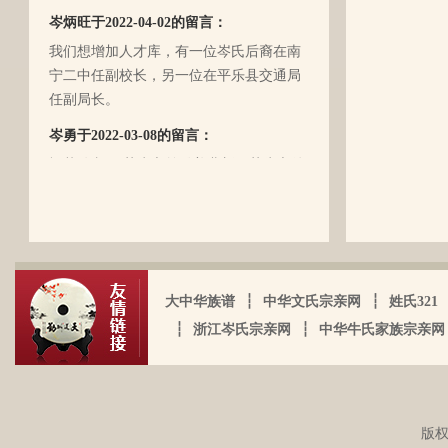
丝丝的遗憾！因为我还未出生时，爷爷
岑炳旺于2022-04-02的留言：
（岑定伍）就不在世了，后来妈妈生我的
我们想增加人才库，有一位岑氏后裔在南
时候，又遇上文化大革命的浪潮，可能是
宁二中任副校长，另一位在平乐县交通局
文化大革命复杂的氛围和我俩兄妹当时还
任副局长。
小的缘故吧，爸爸（岑国玉）一直守口如
瓶，极少对我们兄妹俩谈起他的身世和爷
岑勇于2022-03-08的留言：
爷的事情，甚至我妈妈都不知道一丁点。
祖墓碑文： 莫为之前雖美弗彰，莫为之後
再后来，我爸爸有一天突然得了急病，很
雖盛传我，祖之前後，世襲於朝，而受爵
快就离我们而去了。我现在只有了解到爷
者，其历有可纪矣。 一始祖岑公諱彭。汉
爷（岑定伍）有一个兄长，在逃难时失散
马功劳擢授廷行大将军乃湖广襄汉南阳始
了（名字不详），之后爷爷就做起了生
镇也。 一始祖岑公諱世铿。擢授怀远大将
岑厚霖于2021-11-18的留言：
意，并雇佣了工人协作 他，听说爷爷的生
军乃溪洞镇也。 一始祖岑公諱永珍。擢授
意还做得不错（当时那个时代，我爷爷属
自从19年我爸过身之后，我就一直没怎么
盟威大将军亦溪洞复镇也。 一始祖岑公諱
大中华族谱
┆
中华文氏宗亲网
┆
姓氏321
于榨取贫下中农的血汗，走资本主义道
接触岑氏宗亲的事和东西。今天忽然好想
伯颜。擢授田州中顺大夫试也。 一始祖岑
┆
浙江岑氏宗亲网
┆
中华牛氏家族宗亲网
路，政治身份不良，是要受到批斗和坐牢
我爸，点开了他的微信头像，看到朋友
公諱永泰。擢授恩州奉训大夫试也。 一始
的）。不知自己在有生之年，能否找到一
圈，发现了这个宗亲网的链接，就进来看
祖岑公諱辉。擢授岜鈴汎官总司守也。 一
点点的线索否？愿上天给我一点希望，也
看。我想说 是，家里还有很多我爸当时收
始祖岑諱光裕。为国亡身，蒙上宪不忍昧
岑延旺于2022-10-27的留言：
愿能从岑氏宗亲网里能得到一点点的线
集什么关于族谱的资料。不知道有没有人
功臣，柱碑立祠，以祀之留後。仲述分住
湖南永州江华岭东一带散布着岑氏，因为
版权
索。万分感谢！！
需要？希望能对大家有用，不用放在家里
于此，只克全後裔分为五枝，有孙国泰初