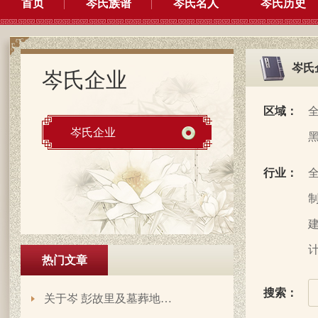
首页
岑氏族谱
岑氏名人
岑氏历史
岑氏
岑氏企业
区域：
岑氏企业
行业：
制
建
计
热门文章
搜索：
关于岑 彭故里及墓葬地…