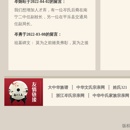
（岑定伍）就不在世了，后来妈妈生我的
我们想增加人才库，有一位岑氏后裔在南
时候，又遇上文化大革命的浪潮，可能是
宁二中任副校长，另一位在平乐县交通局
文化大革命复杂的氛围和我俩兄妹当时还
任副局长。
小的缘故吧，爸爸（岑国玉）一直守口如
瓶，极少对我们兄妹俩谈起他的身世和爷
岑勇于2022-03-08的留言：
爷的事情，甚至我妈妈都不知道一丁点。
祖墓碑文： 莫为之前雖美弗彰，莫为之後
再后来，我爸爸有一天突然得了急病，很
雖盛传我，祖之前後，世襲於朝，而受爵
快就离我们而去了。我现在只有了解到爷
者，其历有可纪矣。 一始祖岑公諱彭。汉
爷（岑定伍）有一个兄长，在逃难时失散
马功劳擢授廷行大将军乃湖广襄汉南阳始
了（名字不详），之后爷爷就做起了生
镇也。 一始祖岑公諱世铿。擢授怀远大将
岑厚霖于2021-11-18的留言：
意，并雇佣了工人协作 他，听说爷爷的生
军乃溪洞镇也。 一始祖岑公諱永珍。擢授
意还做得不错（当时那个时代，我爷爷属
自从19年我爸过身之后，我就一直没怎么
盟威大将军亦溪洞复镇也。 一始祖岑公諱
于榨取贫下中农的血汗，走资本主义道
大中华族谱
┆
中华文氏宗亲网
┆
姓氏321
接触岑氏宗亲的事和东西。今天忽然好想
伯颜。擢授田州中顺大夫试也。 一始祖岑
路，政治身份不良，是要受到批斗和坐牢
我爸，点开了他的微信头像，看到朋友
┆
浙江岑氏宗亲网
┆
中华牛氏家族宗亲网
公諱永泰。擢授恩州奉训大夫试也。 一始
的）。不知自己在有生之年，能否找到一
圈，发现了这个宗亲网的链接，就进来看
祖岑公諱辉。擢授岜鈴汎官总司守也。 一
点点的线索否？愿上天给我一点希望，也
看。我想说 是，家里还有很多我爸当时收
始祖岑諱光裕。为国亡身，蒙上宪不忍昧
岑延旺于2022-10-27的留言：
愿能从岑氏宗亲网里能得到一点点的线
集什么关于族谱的资料。不知道有没有人
功臣，柱碑立祠，以祀之留後。仲述分住
湖南永州江华岭东一带散布着岑氏，因为
索。万分感谢！！
需要？希望能对大家有用，不用放在家里
于此，只克全後裔分为五枝，有孙国泰初
版权
文革时期族谱被毁，但是按照广西西林字
蒙尘。