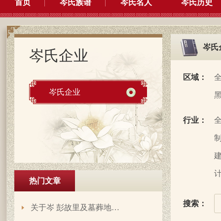
首页
岑氏族谱
岑氏名人
岑氏历史
岑氏
岑氏企业
区域：
岑氏企业
行业：
制
建
计
热门文章
搜索：
关于岑 彭故里及墓葬地…