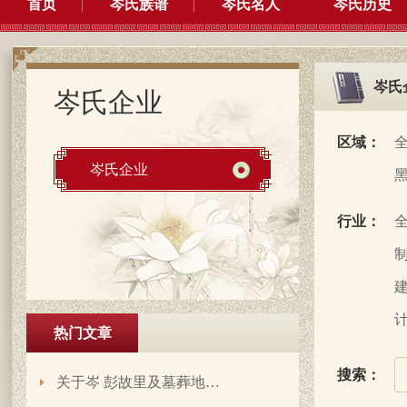
首页
岑氏族谱
岑氏名人
岑氏历史
岑氏
岑氏企业
区域：
岑氏企业
行业：
制
建
计
热门文章
搜索：
关于岑 彭故里及墓葬地…