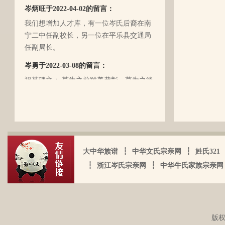
岑炳旺于2022-04-02的留言：
（岑定伍）就不在世了，后来妈妈生我的
我们想增加人才库，有一位岑氏后裔在南
时候，又遇上文化大革命的浪潮，可能是
宁二中任副校长，另一位在平乐县交通局
文化大革命复杂的氛围和我俩兄妹当时还
任副局长。
小的缘故吧，爸爸（岑国玉）一直守口如
瓶，极少对我们兄妹俩谈起他的身世和爷
岑勇于2022-03-08的留言：
爷的事情，甚至我妈妈都不知道一丁点。
祖墓碑文： 莫为之前雖美弗彰，莫为之後
再后来，我爸爸有一天突然得了急病，很
雖盛传我，祖之前後，世襲於朝，而受爵
快就离我们而去了。我现在只有了解到爷
者，其历有可纪矣。 一始祖岑公諱彭。汉
爷（岑定伍）有一个兄长，在逃难时失散
马功劳擢授廷行大将军乃湖广襄汉南阳始
了（名字不详），之后爷爷就做起了生
镇也。 一始祖岑公諱世铿。擢授怀远大将
岑厚霖于2021-11-18的留言：
意，并雇佣了工人协作 他，听说爷爷的生
军乃溪洞镇也。 一始祖岑公諱永珍。擢授
意还做得不错（当时那个时代，我爷爷属
自从19年我爸过身之后，我就一直没怎么
盟威大将军亦溪洞复镇也。 一始祖岑公諱
大中华族谱
┆
中华文氏宗亲网
┆
姓氏321
于榨取贫下中农的血汗，走资本主义道
接触岑氏宗亲的事和东西。今天忽然好想
伯颜。擢授田州中顺大夫试也。 一始祖岑
┆
浙江岑氏宗亲网
┆
中华牛氏家族宗亲网
路，政治身份不良，是要受到批斗和坐牢
我爸，点开了他的微信头像，看到朋友
公諱永泰。擢授恩州奉训大夫试也。 一始
的）。不知自己在有生之年，能否找到一
圈，发现了这个宗亲网的链接，就进来看
祖岑公諱辉。擢授岜鈴汎官总司守也。 一
点点的线索否？愿上天给我一点希望，也
看。我想说 是，家里还有很多我爸当时收
始祖岑諱光裕。为国亡身，蒙上宪不忍昧
岑延旺于2022-10-27的留言：
愿能从岑氏宗亲网里能得到一点点的线
集什么关于族谱的资料。不知道有没有人
功臣，柱碑立祠，以祀之留後。仲述分住
湖南永州江华岭东一带散布着岑氏，因为
索。万分感谢！！
需要？希望能对大家有用，不用放在家里
版权
于此，只克全後裔分为五枝，有孙国泰初