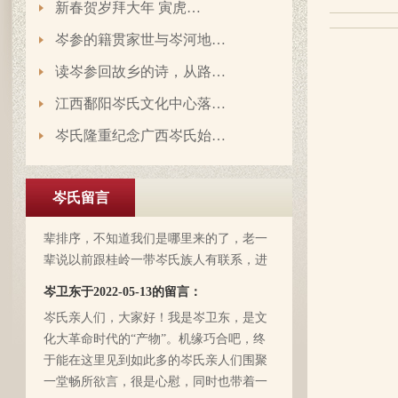
新春贺岁拜大年 寅虎…
岑参的籍贯家世与岑河地…
读岑参回故乡的诗，从路…
江西鄱阳岑氏文化中心落…
岑氏隆重纪念广西岑氏始…
岑延旺于2022-10-27的留言：
湖南永州江华岭东一带散布着岑氏，因为
岑氏留言
文革时期族谱被毁，但是按照广西西林字
辈排序，不知道我们是哪里来的了，老一
辈说以前跟桂岭一带岑氏族人有联系，进
入21世纪后，没联系了……有没有人考证
岑卫东于2022-05-13的留言：
一下。
岑氏亲人们，大家好！我是岑卫东，是文
化大革命时代的“产物”。机缘巧合吧，终
于能在这里见到如此多的岑氏亲人们围聚
一堂畅所欲言，很是心慰，同时也带着一
丝丝的遗憾！因为我还未出生时，爷爷