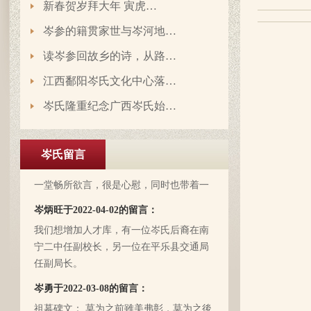
新春贺岁拜大年 寅虎…
岑延旺于2022-10-27的留言：
岑参的籍贯家世与岑河地…
湖南永州江华岭东一带散布着岑氏，因为
文革时期族谱被毁，但是按照广西西林字
读岑参回故乡的诗，从路…
辈排序，不知道我们是哪里来的了，老一
江西鄱阳岑氏文化中心落…
辈说以前跟桂岭一带岑氏族人有联系，进
入21世纪后，没联系了……有没有人考证
岑氏隆重纪念广西岑氏始…
岑卫东于2022-05-13的留言：
一下。
岑氏亲人们，大家好！我是岑卫东，是文
化大革命时代的“产物”。机缘巧合吧，终
岑氏留言
于能在这里见到如此多的岑氏亲人们围聚
一堂畅所欲言，很是心慰，同时也带着一
丝丝的遗憾！因为我还未出生时，爷爷
岑炳旺于2022-04-02的留言：
（岑定伍）就不在世了，后来妈妈生我的
我们想增加人才库，有一位岑氏后裔在南
时候，又遇上文化大革命的浪潮，可能是
宁二中任副校长，另一位在平乐县交通局
文化大革命复杂的氛围和我俩兄妹当时还
任副局长。
小的缘故吧，爸爸（岑国玉）一直守口如
瓶，极少对我们兄妹俩谈起他的身世和爷
岑勇于2022-03-08的留言：
爷的事情，甚至我妈妈都不知道一丁点。
祖墓碑文： 莫为之前雖美弗彰，莫为之後