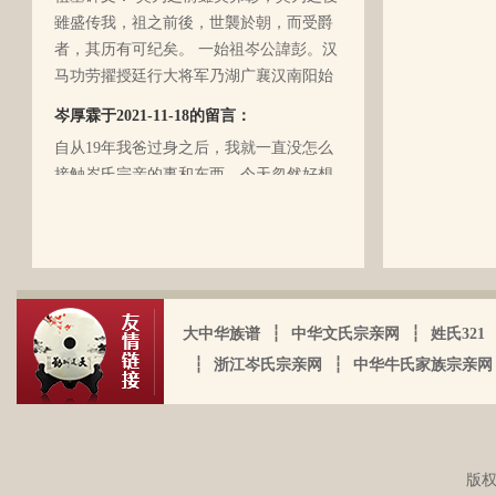
再后来，我爸爸有一天突然得了急病，很
雖盛传我，祖之前後，世襲於朝，而受爵
快就离我们而去了。我现在只有了解到爷
者，其历有可纪矣。 一始祖岑公諱彭。汉
爷（岑定伍）有一个兄长，在逃难时失散
马功劳擢授廷行大将军乃湖广襄汉南阳始
了（名字不详），之后爷爷就做起了生
镇也。 一始祖岑公諱世铿。擢授怀远大将
岑厚霖于2021-11-18的留言：
意，并雇佣了工人协作 他，听说爷爷的生
军乃溪洞镇也。 一始祖岑公諱永珍。擢授
意还做得不错（当时那个时代，我爷爷属
自从19年我爸过身之后，我就一直没怎么
盟威大将军亦溪洞复镇也。 一始祖岑公諱
于榨取贫下中农的血汗，走资本主义道
接触岑氏宗亲的事和东西。今天忽然好想
伯颜。擢授田州中顺大夫试也。 一始祖岑
路，政治身份不良，是要受到批斗和坐牢
我爸，点开了他的微信头像，看到朋友
公諱永泰。擢授恩州奉训大夫试也。 一始
的）。不知自己在有生之年，能否找到一
圈，发现了这个宗亲网的链接，就进来看
祖岑公諱辉。擢授岜鈴汎官总司守也。 一
点点的线索否？愿上天给我一点希望，也
看。我想说 是，家里还有很多我爸当时收
始祖岑諱光裕。为国亡身，蒙上宪不忍昧
岑延旺于2022-10-27的留言：
愿能从岑氏宗亲网里能得到一点点的线
集什么关于族谱的资料。不知道有没有人
功臣，柱碑立祠，以祀之留後。仲述分住
湖南永州江华岭东一带散布着岑氏，因为
索。万分感谢！！
需要？希望能对大家有用，不用放在家里
于此，只克全後裔分为五枝，有孙国泰初
文革时期族谱被毁，但是按照广西西林字
蒙尘。
头门庭，继後子孙荣昌。皆由祖德流芳，
大中华族谱
┆
中华文氏宗亲网
┆
姓氏321
辈排序，不知道我们是哪里来的了，老一
以及於今孙等，歆潜恐夫特著表於，兹以
┆
浙江岑氏宗亲网
┆
中华牛氏家族宗亲网
辈说以前跟桂岭一带岑氏族人有联系，进
头不忘之意耳。
入21世纪后，没联系了……有没有人考证
岑卫东于2022-05-13的留言：
一下。
岑氏亲人们，大家好！我是岑卫东，是文
化大革命时代的“产物”。机缘巧合吧，终
版权