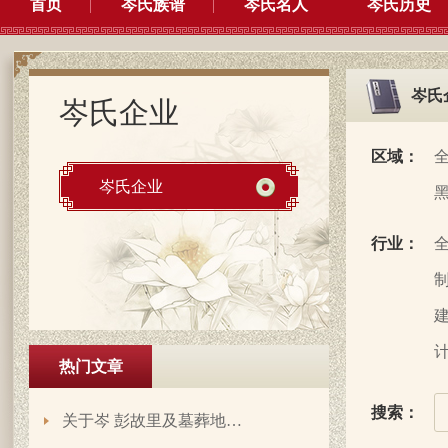
首页
岑氏族谱
岑氏名人
岑氏历史
岑氏
岑氏企业
区域：
岑氏企业
行业：
制
建
计
热门文章
搜索：
关于岑 彭故里及墓葬地…