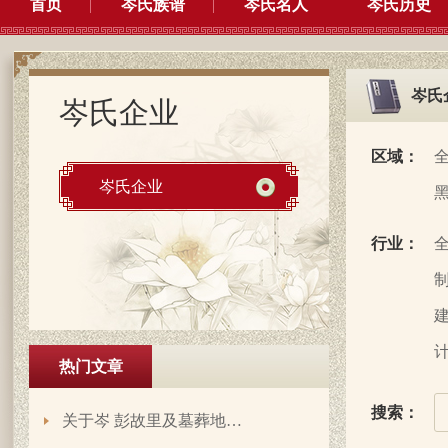
首页
岑氏族谱
岑氏名人
岑氏历史
岑氏
岑氏企业
区域：
岑氏企业
行业：
制
建
计
热门文章
搜索：
关于岑 彭故里及墓葬地…