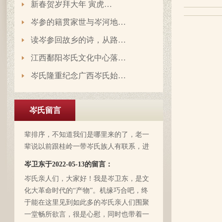
新春贺岁拜大年 寅虎…
岑参的籍贯家世与岑河地…
读岑参回故乡的诗，从路…
江西鄱阳岑氏文化中心落…
岑氏隆重纪念广西岑氏始…
岑延旺于2022-10-27的留言：
湖南永州江华岭东一带散布着岑氏，因为
岑氏留言
文革时期族谱被毁，但是按照广西西林字
辈排序，不知道我们是哪里来的了，老一
辈说以前跟桂岭一带岑氏族人有联系，进
入21世纪后，没联系了……有没有人考证
岑卫东于2022-05-13的留言：
一下。
岑氏亲人们，大家好！我是岑卫东，是文
化大革命时代的“产物”。机缘巧合吧，终
于能在这里见到如此多的岑氏亲人们围聚
一堂畅所欲言，很是心慰，同时也带着一