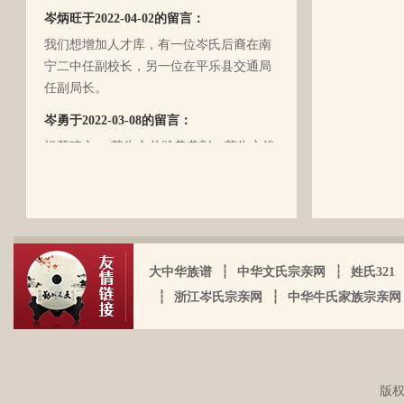
丝丝的遗憾！因为我还未出生时，爷爷
岑炳旺于2022-04-02的留言：
（岑定伍）就不在世了，后来妈妈生我的
我们想增加人才库，有一位岑氏后裔在南
时候，又遇上文化大革命的浪潮，可能是
宁二中任副校长，另一位在平乐县交通局
文化大革命复杂的氛围和我俩兄妹当时还
任副局长。
小的缘故吧，爸爸（岑国玉）一直守口如
瓶，极少对我们兄妹俩谈起他的身世和爷
岑勇于2022-03-08的留言：
爷的事情，甚至我妈妈都不知道一丁点。
祖墓碑文： 莫为之前雖美弗彰，莫为之後
再后来，我爸爸有一天突然得了急病，很
雖盛传我，祖之前後，世襲於朝，而受爵
快就离我们而去了。我现在只有了解到爷
者，其历有可纪矣。 一始祖岑公諱彭。汉
爷（岑定伍）有一个兄长，在逃难时失散
马功劳擢授廷行大将军乃湖广襄汉南阳始
了（名字不详），之后爷爷就做起了生
镇也。 一始祖岑公諱世铿。擢授怀远大将
岑厚霖于2021-11-18的留言：
意，并雇佣了工人协作 他，听说爷爷的生
军乃溪洞镇也。 一始祖岑公諱永珍。擢授
意还做得不错（当时那个时代，我爷爷属
自从19年我爸过身之后，我就一直没怎么
盟威大将军亦溪洞复镇也。 一始祖岑公諱
大中华族谱
┆
中华文氏宗亲网
┆
姓氏321
于榨取贫下中农的血汗，走资本主义道
接触岑氏宗亲的事和东西。今天忽然好想
伯颜。擢授田州中顺大夫试也。 一始祖岑
┆
浙江岑氏宗亲网
┆
中华牛氏家族宗亲网
路，政治身份不良，是要受到批斗和坐牢
我爸，点开了他的微信头像，看到朋友
公諱永泰。擢授恩州奉训大夫试也。 一始
的）。不知自己在有生之年，能否找到一
圈，发现了这个宗亲网的链接，就进来看
祖岑公諱辉。擢授岜鈴汎官总司守也。 一
点点的线索否？愿上天给我一点希望，也
看。我想说 是，家里还有很多我爸当时收
始祖岑諱光裕。为国亡身，蒙上宪不忍昧
岑延旺于2022-10-27的留言：
愿能从岑氏宗亲网里能得到一点点的线
集什么关于族谱的资料。不知道有没有人
功臣，柱碑立祠，以祀之留後。仲述分住
湖南永州江华岭东一带散布着岑氏，因为
索。万分感谢！！
版权
需要？希望能对大家有用，不用放在家里
于此，只克全後裔分为五枝，有孙国泰初