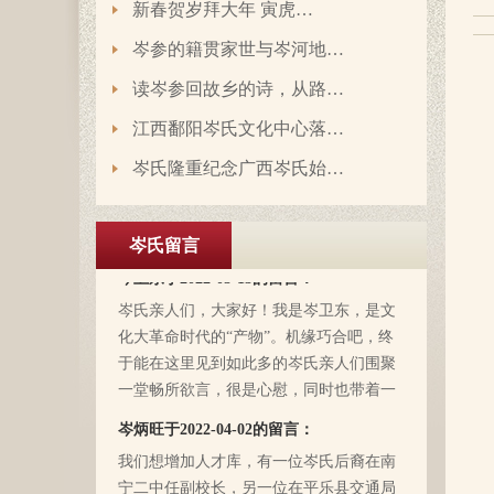
新春贺岁拜大年 寅虎…
岑参的籍贯家世与岑河地…
读岑参回故乡的诗，从路…
岑延旺于2022-10-27的留言：
江西鄱阳岑氏文化中心落…
湖南永州江华岭东一带散布着岑氏，因为
岑氏隆重纪念广西岑氏始…
文革时期族谱被毁，但是按照广西西林字
辈排序，不知道我们是哪里来的了，老一
辈说以前跟桂岭一带岑氏族人有联系，进
岑氏留言
入21世纪后，没联系了……有没有人考证
岑卫东于2022-05-13的留言：
一下。
岑氏亲人们，大家好！我是岑卫东，是文
化大革命时代的“产物”。机缘巧合吧，终
于能在这里见到如此多的岑氏亲人们围聚
一堂畅所欲言，很是心慰，同时也带着一
丝丝的遗憾！因为我还未出生时，爷爷
岑炳旺于2022-04-02的留言：
（岑定伍）就不在世了，后来妈妈生我的
我们想增加人才库，有一位岑氏后裔在南
时候，又遇上文化大革命的浪潮，可能是
宁二中任副校长，另一位在平乐县交通局
文化大革命复杂的氛围和我俩兄妹当时还