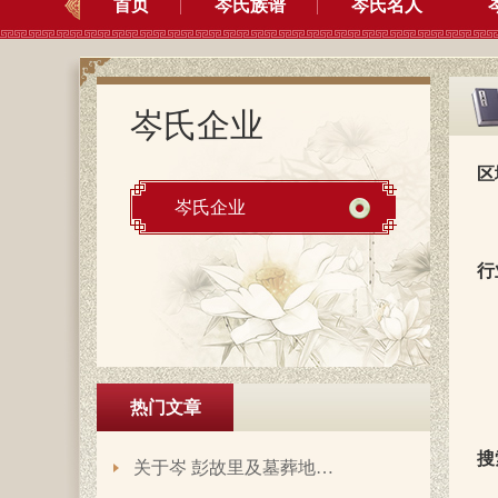
首页
岑氏族谱
岑氏名人
岑氏企业
区
岑氏企业
行
热门文章
搜
关于岑 彭故里及墓葬地…