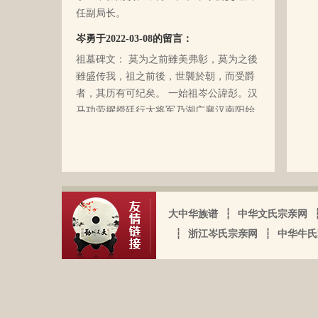
任副局长。
小的缘故吧，爸爸（岑国玉）一直守口如
瓶，极少对我们兄妹俩谈起他的身世和爷
岑勇于2022-03-08的留言：
爷的事情，甚至我妈妈都不知道一丁点。
祖墓碑文： 莫为之前雖美弗彰，莫为之後
再后来，我爸爸有一天突然得了急病，很
雖盛传我，祖之前後，世襲於朝，而受爵
快就离我们而去了。我现在只有了解到爷
者，其历有可纪矣。 一始祖岑公諱彭。汉
爷（岑定伍）有一个兄长，在逃难时失散
马功劳擢授廷行大将军乃湖广襄汉南阳始
了（名字不详），之后爷爷就做起了生
镇也。 一始祖岑公諱世铿。擢授怀远大将
岑厚霖于2021-11-18的留言：
意，并雇佣了工人协作 他，听说爷爷的生
军乃溪洞镇也。 一始祖岑公諱永珍。擢授
意还做得不错（当时那个时代，我爷爷属
自从19年我爸过身之后，我就一直没怎么
盟威大将军亦溪洞复镇也。 一始祖岑公諱
于榨取贫下中农的血汗，走资本主义道
接触岑氏宗亲的事和东西。今天忽然好想
伯颜。擢授田州中顺大夫试也。 一始祖岑
路，政治身份不良，是要受到批斗和坐牢
我爸，点开了他的微信头像，看到朋友
公諱永泰。擢授恩州奉训大夫试也。 一始
的）。不知自己在有生之年，能否找到一
圈，发现了这个宗亲网的链接，就进来看
祖岑公諱辉。擢授岜鈴汎官总司守也。 一
大中华族谱
┆
中华文氏宗亲网
点点的线索否？愿上天给我一点希望，也
看。我想说 是，家里还有很多我爸当时收
始祖岑諱光裕。为国亡身，蒙上宪不忍昧
岑延旺于2022-10-27的留言：
愿能从岑氏宗亲网里能得到一点点的线
┆
浙江岑氏宗亲网
┆
中华牛氏
集什么关于族谱的资料。不知道有没有人
功臣，柱碑立祠，以祀之留後。仲述分住
湖南永州江华岭东一带散布着岑氏，因为
索。万分感谢！！
需要？希望能对大家有用，不用放在家里
于此，只克全後裔分为五枝，有孙国泰初
文革时期族谱被毁，但是按照广西西林字
蒙尘。
头门庭，继後子孙荣昌。皆由祖德流芳，
辈排序，不知道我们是哪里来的了，老一
以及於今孙等，歆潜恐夫特著表於，兹以
辈说以前跟桂岭一带岑氏族人有联系，进
头不忘之意耳。
入21世纪后，没联系了……有没有人考证