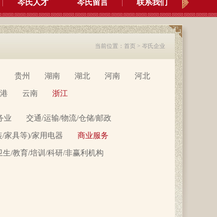
岑氏人才
岑氏留言
联系我们
当前位置：
首页
>
岑氏企业
贵州
湖南
湖北
河南
河北
港
云南
浙江
务业
交通/运输/物流/仓储/邮政
装/家具等)/家用电器
商业服务
卫生/教育/培训/科研/非赢利机构