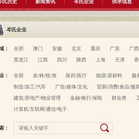
岑氏历史
新闻资讯
岑氏企业
供求信息
岑氏企业
域：
全部
澳门
安徽
北京
重庆
广东
广西
黑龙江
江西
四川
陕西
上海
天津
香
业：
全部
农/林/牧/渔
医药/医疗
能源/原材料
服
制造/加工/汽车
广告/媒体/文化
贸易/消费(食品/服
建筑/房地产/物业管理
金融/银行/保险
财会类
计算机/互联网/通信/电子
索：