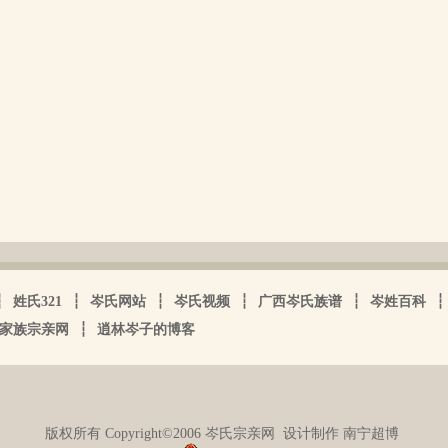
┆
姓氏321
┆
岑氏网站
┆
岑氏视频
┆
广西岑氏族谱
┆
岑姓百科
┆
家族宗亲网
┆
逍林岑子的博客
版权所有 Copyright©2006 岑氏宗亲网
设计制作 南宁超博