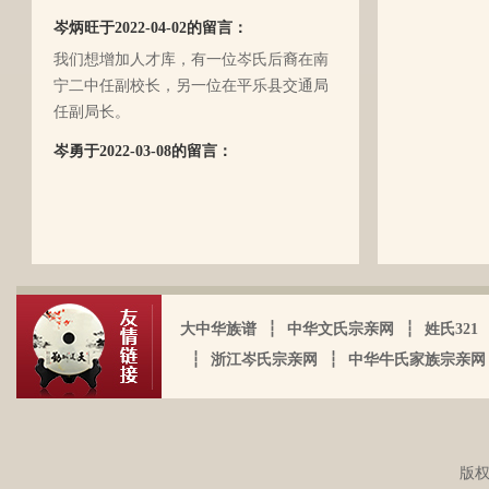
丝丝的遗憾！因为我还未出生时，爷爷
岑炳旺于2022-04-02的留言：
（岑定伍）就不在世了，后来妈妈生我的
我们想增加人才库，有一位岑氏后裔在南
时候，又遇上文化大革命的浪潮，可能是
宁二中任副校长，另一位在平乐县交通局
文化大革命复杂的氛围和我俩兄妹当时还
任副局长。
小的缘故吧，爸爸（岑国玉）一直守口如
瓶，极少对我们兄妹俩谈起他的身世和爷
岑勇于2022-03-08的留言：
爷的事情，甚至我妈妈都不知道一丁点。
祖墓碑文： 莫为之前雖美弗彰，莫为之後
再后来，我爸爸有一天突然得了急病，很
雖盛传我，祖之前後，世襲於朝，而受爵
快就离我们而去了。我现在只有了解到爷
者，其历有可纪矣。 一始祖岑公諱彭。汉
爷（岑定伍）有一个兄长，在逃难时失散
马功劳擢授廷行大将军乃湖广襄汉南阳始
了（名字不详），之后爷爷就做起了生
镇也。 一始祖岑公諱世铿。擢授怀远大将
岑厚霖于2021-11-18的留言：
意，并雇佣了工人协作 他，听说爷爷的生
军乃溪洞镇也。 一始祖岑公諱永珍。擢授
意还做得不错（当时那个时代，我爷爷属
自从19年我爸过身之后，我就一直没怎么
大中华族谱
┆
中华文氏宗亲网
┆
姓氏321
盟威大将军亦溪洞复镇也。 一始祖岑公諱
于榨取贫下中农的血汗，走资本主义道
接触岑氏宗亲的事和东西。今天忽然好想
伯颜。擢授田州中顺大夫试也。 一始祖岑
┆
浙江岑氏宗亲网
┆
中华牛氏家族宗亲网
路，政治身份不良，是要受到批斗和坐牢
我爸，点开了他的微信头像，看到朋友
公諱永泰。擢授恩州奉训大夫试也。 一始
的）。不知自己在有生之年，能否找到一
圈，发现了这个宗亲网的链接，就进来看
祖岑公諱辉。擢授岜鈴汎官总司守也。 一
点点的线索否？愿上天给我一点希望，也
看。我想说 是，家里还有很多我爸当时收
始祖岑諱光裕。为国亡身，蒙上宪不忍昧
岑延旺于2022-10-27的留言：
愿能从岑氏宗亲网里能得到一点点的线
集什么关于族谱的资料。不知道有没有人
功臣，柱碑立祠，以祀之留後。仲述分住
版权
湖南永州江华岭东一带散布着岑氏，因为
索。万分感谢！！
需要？希望能对大家有用，不用放在家里