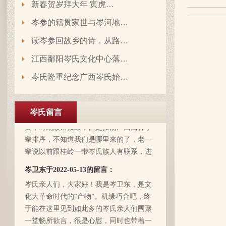
新春贺岁拜大年 寅虎…
岑参的籍贯家世与岑河地…
读岑参回故乡的诗，从路…
江西鄱阳岑氏文化中心落…
岑氏隆重纪念广西岑氏始…
岑延旺于2022-10-27的留言：
湖南永州江华岭东一带散布着岑氏，因为
岑氏留言
文革时期族谱被毁，但是按照广西西林字
辈排序，不知道我们是哪里来的了，老一
辈说以前跟桂岭一带岑氏族人有联系，进
入21世纪后，没联系了……有没有人考证
岑卫东于2022-05-13的留言：
一下。
岑氏亲人们，大家好！我是岑卫东，是文
化大革命时代的“产物”。机缘巧合吧，终
于能在这里见到如此多的岑氏亲人们围聚
一堂畅所欲言，很是心慰，同时也带着一