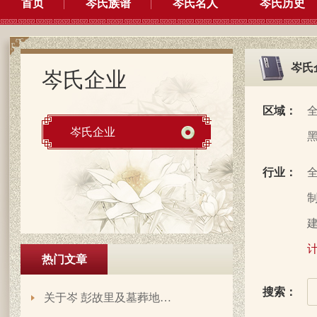
首页
岑氏族谱
岑氏名人
岑氏历史
岑氏
岑氏企业
区域：
岑氏企业
行业：
制
建
计
热门文章
搜索：
关于岑 彭故里及墓葬地…