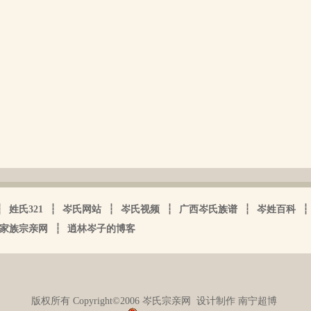
┆
姓氏321
┆
岑氏网站
┆
岑氏视频
┆
广西岑氏族谱
┆
岑姓百科
┆
家族宗亲网
┆
逍林岑子的博客
版权所有 Copyright©2006 岑氏宗亲网
设计制作 南宁超博