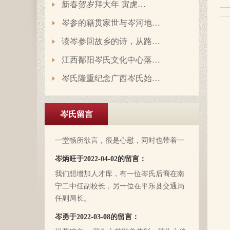
新春贺岁拜大年 寅虎…
岑延旺于2022-10-27的留言：
岑参的籍贯家世与岑河地…
湖南永州江华岭东一带散布着岑氏，因为
读岑参回故乡的诗，从路…
文革时期族谱被毁，但是按照广西西林字
辈排序，不知道我们是哪里来的了，老一
江西鄱阳岑氏文化中心落…
辈说以前跟桂岭一带岑氏族人有联系，进
岑氏隆重纪念广西岑氏始…
入21世纪后，没联系了……有没有人考证
岑卫东于2022-05-13的留言：
一下。
岑氏亲人们，大家好！我是岑卫东，是文
化大革命时代的“产物”。机缘巧合吧，终
岑氏留言
于能在这里见到如此多的岑氏亲人们围聚
一堂畅所欲言，很是心慰，同时也带着一
丝丝的遗憾！因为我还未出生时，爷爷
岑炳旺于2022-04-02的留言：
（岑定伍）就不在世了，后来妈妈生我的
我们想增加人才库，有一位岑氏后裔在南
时候，又遇上文化大革命的浪潮，可能是
宁二中任副校长，另一位在平乐县交通局
文化大革命复杂的氛围和我俩兄妹当时还
任副局长。
小的缘故吧，爸爸（岑国玉）一直守口如
瓶，极少对我们兄妹俩谈起他的身世和爷
岑勇于2022-03-08的留言：
爷的事情，甚至我妈妈都不知道一丁点。
祖墓碑文： 莫为之前雖美弗彰，莫为之後