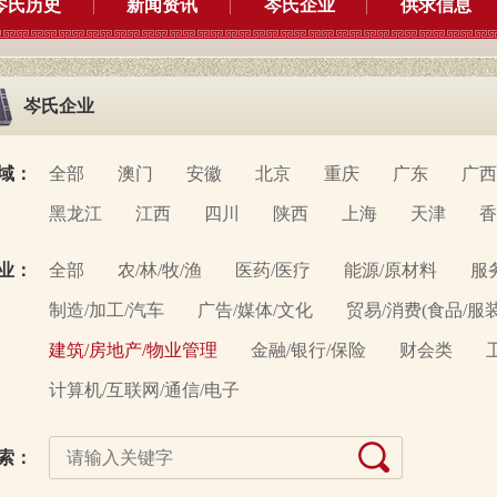
岑氏历史
新闻资讯
岑氏企业
供求信息
岑氏企业
域：
全部
澳门
安徽
北京
重庆
广东
广西
黑龙江
江西
四川
陕西
上海
天津
香
业：
全部
农/林/牧/渔
医药/医疗
能源/原材料
服
制造/加工/汽车
广告/媒体/文化
贸易/消费(食品/服
建筑/房地产/物业管理
金融/银行/保险
财会类
计算机/互联网/通信/电子
索：