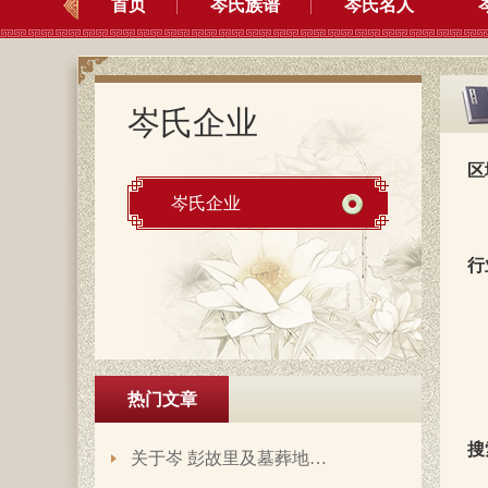
首页
岑氏族谱
岑氏名人
岑氏企业
区
岑氏企业
行
热门文章
搜
关于岑 彭故里及墓葬地…