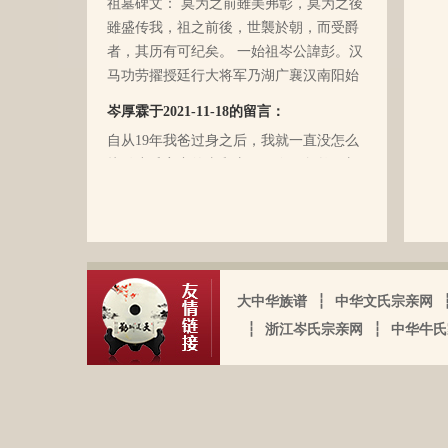
再后来，我爸爸有一天突然得了急病，很
雖盛传我，祖之前後，世襲於朝，而受爵
快就离我们而去了。我现在只有了解到爷
者，其历有可纪矣。 一始祖岑公諱彭。汉
爷（岑定伍）有一个兄长，在逃难时失散
马功劳擢授廷行大将军乃湖广襄汉南阳始
了（名字不详），之后爷爷就做起了生
镇也。 一始祖岑公諱世铿。擢授怀远大将
岑厚霖于2021-11-18的留言：
意，并雇佣了工人协作 他，听说爷爷的生
军乃溪洞镇也。 一始祖岑公諱永珍。擢授
意还做得不错（当时那个时代，我爷爷属
自从19年我爸过身之后，我就一直没怎么
盟威大将军亦溪洞复镇也。 一始祖岑公諱
于榨取贫下中农的血汗，走资本主义道
接触岑氏宗亲的事和东西。今天忽然好想
伯颜。擢授田州中顺大夫试也。 一始祖岑
路，政治身份不良，是要受到批斗和坐牢
我爸，点开了他的微信头像，看到朋友
公諱永泰。擢授恩州奉训大夫试也。 一始
的）。不知自己在有生之年，能否找到一
圈，发现了这个宗亲网的链接，就进来看
祖岑公諱辉。擢授岜鈴汎官总司守也。 一
点点的线索否？愿上天给我一点希望，也
看。我想说 是，家里还有很多我爸当时收
始祖岑諱光裕。为国亡身，蒙上宪不忍昧
岑延旺于2022-10-27的留言：
愿能从岑氏宗亲网里能得到一点点的线
集什么关于族谱的资料。不知道有没有人
功臣，柱碑立祠，以祀之留後。仲述分住
湖南永州江华岭东一带散布着岑氏，因为
索。万分感谢！！
需要？希望能对大家有用，不用放在家里
于此，只克全後裔分为五枝，有孙国泰初
文革时期族谱被毁，但是按照广西西林字
蒙尘。
大中华族谱
┆
中华文氏宗亲网
头门庭，继後子孙荣昌。皆由祖德流芳，
辈排序，不知道我们是哪里来的了，老一
┆
浙江岑氏宗亲网
┆
中华牛氏
以及於今孙等，歆潜恐夫特著表於，兹以
辈说以前跟桂岭一带岑氏族人有联系，进
头不忘之意耳。
入21世纪后，没联系了……有没有人考证
岑卫东于2022-05-13的留言：
一下。
岑氏亲人们，大家好！我是岑卫东，是文
化大革命时代的“产物”。机缘巧合吧，终