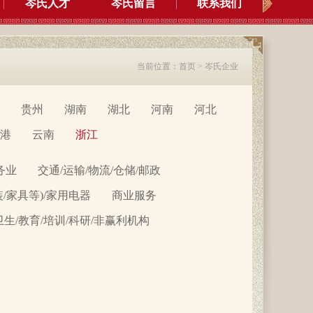
岑氏人才
岑氏留言
联系我们
当前位置：
首页
>
岑氏企业
贵州
湖南
湖北
河南
河北
港
云南
浙江
务业
交通/运输/物流/仓储/邮政
装/家具等)/家用电器
商业服务
卫生/教育/培训/科研/非赢利机构