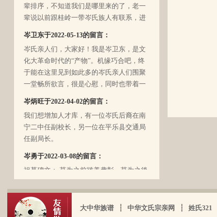
辈排序，不知道我们是哪里来的了，老一
辈说以前跟桂岭一带岑氏族人有联系，进
入21世纪后，没联系了……有没有人考证
岑卫东于2022-05-13的留言：
一下。
岑氏亲人们，大家好！我是岑卫东，是文
化大革命时代的“产物”。机缘巧合吧，终
于能在这里见到如此多的岑氏亲人们围聚
一堂畅所欲言，很是心慰，同时也带着一
丝丝的遗憾！因为我还未出生时，爷爷
岑炳旺于2022-04-02的留言：
（岑定伍）就不在世了，后来妈妈生我的
我们想增加人才库，有一位岑氏后裔在南
时候，又遇上文化大革命的浪潮，可能是
宁二中任副校长，另一位在平乐县交通局
文化大革命复杂的氛围和我俩兄妹当时还
任副局长。
小的缘故吧，爸爸（岑国玉）一直守口如
瓶，极少对我们兄妹俩谈起他的身世和爷
岑勇于2022-03-08的留言：
爷的事情，甚至我妈妈都不知道一丁点。
祖墓碑文： 莫为之前雖美弗彰，莫为之後
再后来，我爸爸有一天突然得了急病，很
雖盛传我，祖之前後，世襲於朝，而受爵
快就离我们而去了。我现在只有了解到爷
者，其历有可纪矣。 一始祖岑公諱彭。汉
爷（岑定伍）有一个兄长，在逃难时失散
马功劳擢授廷行大将军乃湖广襄汉南阳始
大中华族谱
┆
中华文氏宗亲网
┆
姓氏321
了（名字不详），之后爷爷就做起了生
镇也。 一始祖岑公諱世铿。擢授怀远大将