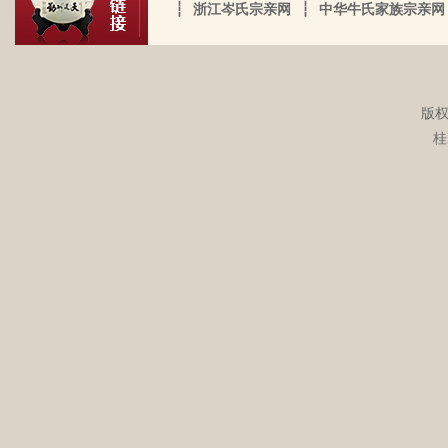
岑厚霖于2021-11-18的留言：
意，并雇佣了工人协作 他，听说爷爷的生
┆
浙江岑氏宗亲网
┆
中华牛氏家族宗亲网
军乃溪洞镇也。 一始祖岑公諱永珍。擢授
意还做得不错（当时那个时代，我爷爷属
自从19年我爸过身之后，我就一直没怎么
盟威大将军亦溪洞复镇也。 一始祖岑公諱
于榨取贫下中农的血汗，走资本主义道
接触岑氏宗亲的事和东西。今天忽然好想
伯颜。擢授田州中顺大夫试也。 一始祖岑
路，政治身份不良，是要受到批斗和坐牢
我爸，点开了他的微信头像，看到朋友
公諱永泰。擢授恩州奉训大夫试也。 一始
的）。不知自己在有生之年，能否找到一
圈，发现了这个宗亲网的链接，就进来看
祖岑公諱辉。擢授岜鈴汎官总司守也。 一
版权
点点的线索否？愿上天给我一点希望，也
看。我想说 是，家里还有很多我爸当时收
始祖岑諱光裕。为国亡身，蒙上宪不忍昧
桂
岑延旺于2022-10-27的留言：
愿能从岑氏宗亲网里能得到一点点的线
集什么关于族谱的资料。不知道有没有人
功臣，柱碑立祠，以祀之留後。仲述分住
湖南永州江华岭东一带散布着岑氏，因为
索。万分感谢！！
需要？希望能对大家有用，不用放在家里
于此，只克全後裔分为五枝，有孙国泰初
文革时期族谱被毁，但是按照广西西林字
蒙尘。
头门庭，继後子孙荣昌。皆由祖德流芳，
辈排序，不知道我们是哪里来的了，老一
以及於今孙等，歆潜恐夫特著表於，兹以
辈说以前跟桂岭一带岑氏族人有联系，进
头不忘之意耳。
入21世纪后，没联系了……有没有人考证
岑卫东于2022-05-13的留言：
一下。
岑氏亲人们，大家好！我是岑卫东，是文
化大革命时代的“产物”。机缘巧合吧，终
于能在这里见到如此多的岑氏亲人们围聚
一堂畅所欲言，很是心慰，同时也带着一
丝丝的遗憾！因为我还未出生时，爷爷
岑炳旺于2022-04-02的留言：
（岑定伍）就不在世了，后来妈妈生我的
我们想增加人才库，有一位岑氏后裔在南