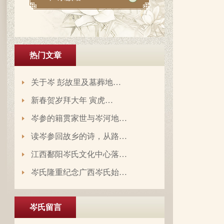
热门文章
关于岑 彭故里及墓葬地…
新春贺岁拜大年 寅虎…
岑参的籍贯家世与岑河地…
读岑参回故乡的诗，从路…
江西鄱阳岑氏文化中心落…
岑氏隆重纪念广西岑氏始…
岑延旺于2022-10-27的留言：
湖南永州江华岭东一带散布着岑氏，因为
岑氏留言
文革时期族谱被毁，但是按照广西西林字